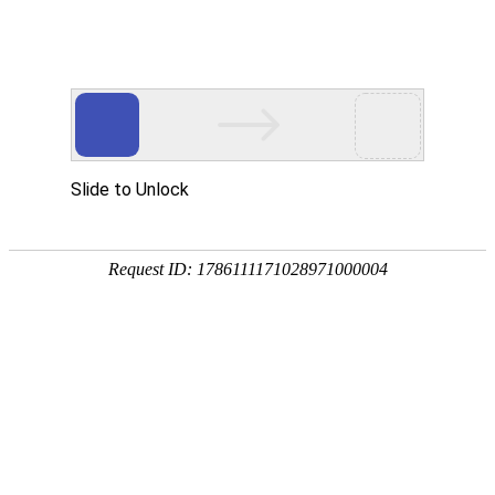
企业全生命周期政策服务专家
专注
政策
培育
策划
申报
省企业服务示范平台
省瞪羚企业
省技术转移示范平台
国家级高新技术企
全国
奖补政策
政策匹配
立项查询
工商代账
14647家
2934家
1287家
锐创社服务企业
深度服务客户
规模以上企业
856家
22家
5000+
高新技术企业
上市企业
每年项目服务量
国家/部委中小企业发展专项资金
各地区产业政策不同，锐创社可提供专业政策咨询服务