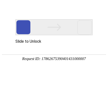
企业全生命周期政策服务专家
专注
政策
培育
策划
申报
省企业服务示范平台
省瞪羚企业
省技术转移示范平台
国家级高新技术企
全国
奖补政策
政策匹配
立项查询
工商代账
14647家
2934家
1287家
锐创社服务企业
深度服务客户
规模以上企业
856家
22家
5000+
高新技术企业
上市企业
每年项目服务量
国家/部委专利奖
各地区产业政策不同，锐创社可提供专业政策咨询服务