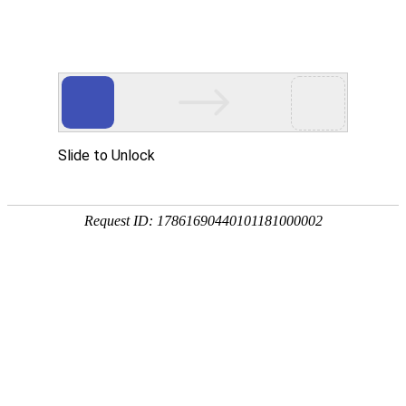
企业全生命周期政策服务专家
专注
政策
培育
策划
申报
省企业服务示范平台
省瞪羚企业
省技术转移示范平台
国家级高新技术企
全国
奖补政策
政策匹配
立项查询
工商代账
14647家
2934家
1287家
锐创社服务企业
深度服务客户
规模以上企业
856家
22家
5000+
高新技术企业
上市企业
每年项目服务量
国家/部委专精特新
各地区产业政策不同，锐创社可提供专业政策咨询服务