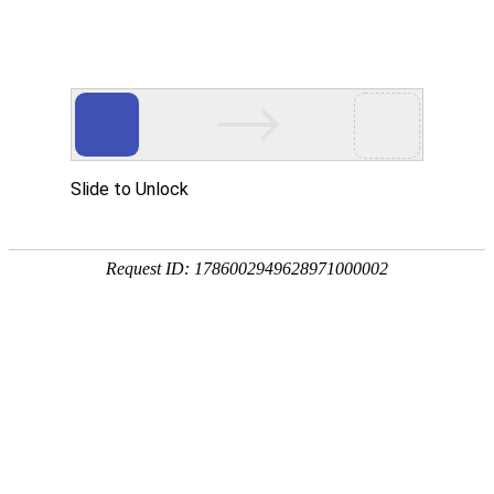
企业全生命周期政策服务专家
专注
政策
培育
策划
申报
省企业服务示范平台
省瞪羚企业
省技术转移示范平台
国家级高新技术企
全国
奖补政策
政策匹配
立项查询
工商代账
14647家
2934家
1287家
锐创社服务企业
深度服务客户
规模以上企业
856家
22家
5000+
高新技术企业
上市企业
每年项目服务量
国家/部委院士专家工作站
各地区产业政策不同，锐创社可提供专业政策咨询服务