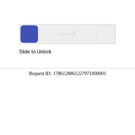
周期政策服务专家
培育
策划
申报
省技术转移示范平台
国家级高新技术企业
承担2项重
账
财税审计
商标服务
软著服务
专利服务
软件服务
示范基地
奖补政策