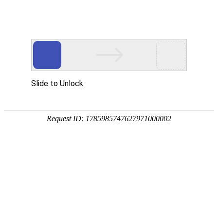
企业全生命周期政策服务专家
专注
政策
培育
策划
申报
省企业服务示范平台
省瞪羚企业
省技术转移示范平台
国家级高新技术企
全国
奖补政策
政策匹配
立项查询
工商代账
14647家
2934家
1287家
锐创社服务企业
深度服务客户
规模以上企业
856家
22家
5000+
高新技术企业
上市企业
每年项目服务量
国家/部委新产品新技术鉴定
各地区产业政策不同，锐创社可提供专业政策咨询服务