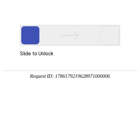
企业全生命周期政策服务专家
专注
政策
培育
策划
申报
省企业服务示范平台
省瞪羚企业
省技术转移示范平台
国家级高新技术企
全国
奖补政策
政策匹配
立项查询
工商代账
14647家
2934家
1287家
锐创社服务企业
深度服务客户
规模以上企业
856家
22家
5000+
高新技术企业
上市企业
每年项目服务量
国家/部委稳企稳岗
各地区产业政策不同，锐创社可提供专业政策咨询服务