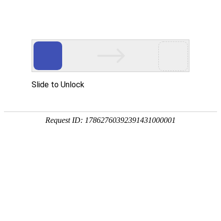
企业全生命周期政策服务专家
专注
政策
培育
策划
申报
省企业服务示范平台
省瞪羚企业
省技术转移示范平台
国家级高新技术企
全国
奖补政策
政策匹配
立项查询
工商代账
14647家
2934家
1287家
锐创社服务企业
深度服务客户
规模以上企业
856家
22家
5000+
高新技术企业
上市企业
每年项目服务量
国家/部委企业上市补助
各地区产业政策不同，锐创社可提供专业政策咨询服务