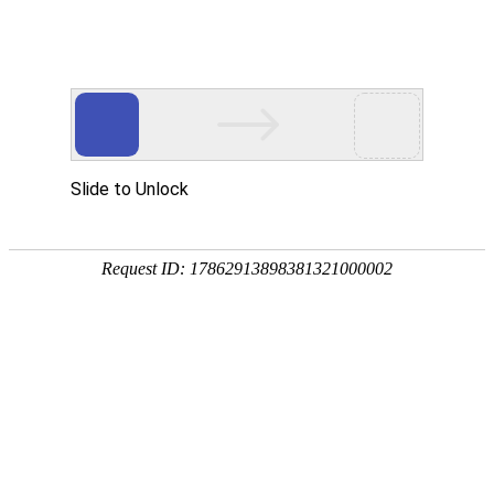
企业全生命周期政策服务专家
专注
政策
培育
策划
申报
省企业服务示范平台
省瞪羚企业
省技术转移示范平台
国家级高新技术企
全国
奖补政策
政策匹配
立项查询
工商代账