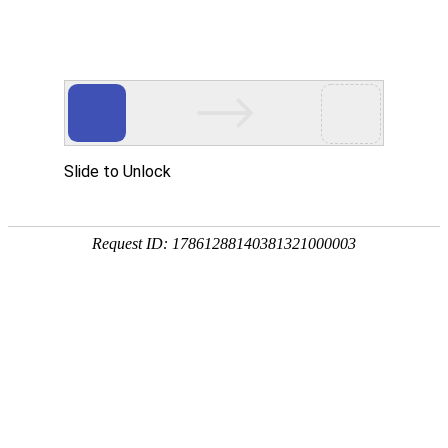
企业全生命周期政策服务专家
专注
政策
培育
策划
申报
省企业服务示范平台
省瞪羚企业
省技术转移示范平台
国家级高新技术企
全国
奖补政策
政策匹配
立项查询
工商代账
14647家
2934家
1287家
锐创社服务企业
深度服务客户
规模以上企业
856家
22家
5000+
高新技术企业
上市企业
每年项目服务量
国家/部委蓉贝软件人才
各地区产业政策不同，锐创社可提供专业政策咨询服务