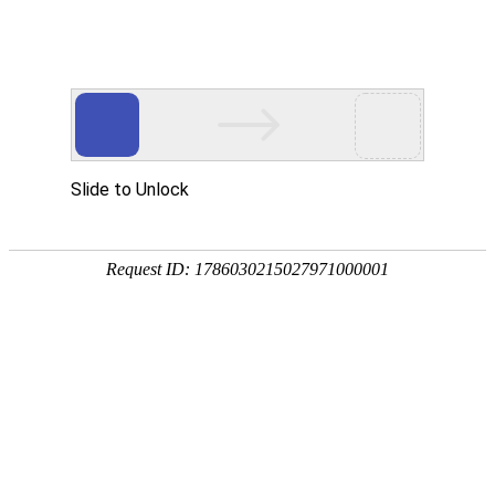
企业全生命周期政策服务专家
专注
政策
培育
策划
申报
省企业服务示范平台
省瞪羚企业
省技术转移示范平台
国家级高新技术企
全国
奖补政策
政策匹配
立项查询
工商代账
14647家
2934家
1287家
锐创社服务企业
深度服务客户
规模以上企业
856家
22家
5000+
高新技术企业
上市企业
每年项目服务量
国家/部委支持民营企业(中小企业)
发展