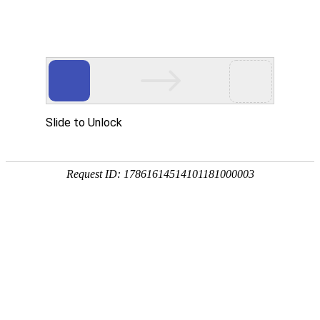
企业全生命周期政策服务专家
专注
政策
培育
策划
申报
省企业服务示范平台
省瞪羚企业
省技术转移示范平台
国家级高新技术企
全国
奖补政策
政策匹配
立项查询
工商代账
14647家
2934家
1287家
锐创社服务企业
深度服务客户
规模以上企业
856家
22家
5000+
高新技术企业
上市企业
每年项目服务量
国家/部委科学技术进步奖
各地区产业政策不同，锐创社可提供专业政策咨询服务