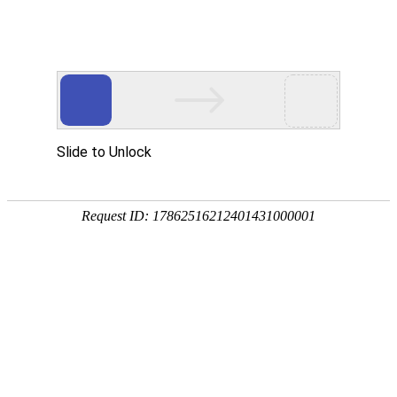
企业全生命周期政策服务专家
专注
政策
培育
策划
申报
省企业服务示范平台
省瞪羚企业
省技术转移示范平台
国家级高新技术企
全国
奖补政策
政策匹配
立项查询
工商代账
14647家
2934家
1287家
锐创社服务企业
深度服务客户
规模以上企业
856家
22家
5000+
高新技术企业
上市企业
每年项目服务量
国家/部委兼并重组奖励
各地区产业政策不同，锐创社可提供专业政策咨询服务