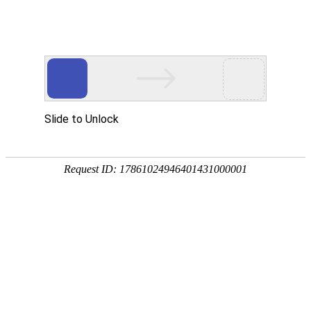
企业全生命周期政策服务专家
专注
政策
培育
策划
申报
省企业服务示范平台
省瞪羚企业
省技术转移示范平台
国家级高新技术企
全国
奖补政策
政策匹配
立项查询
工商代账
14647家
2934家
1287家
锐创社服务企业
深度服务客户
规模以上企业
856家
22家
5000+
高新技术企业
上市企业
每年项目服务量
2024第二届全国人工智能应用场景创新