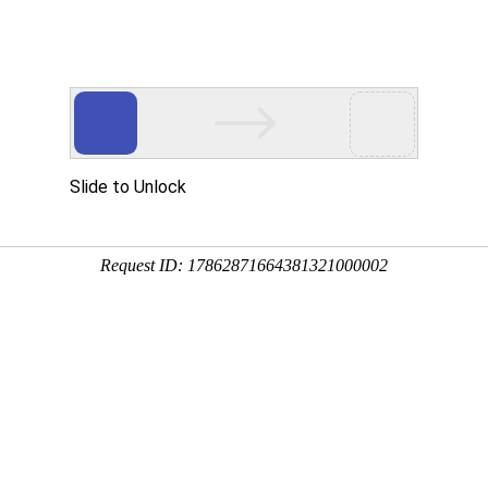
周期政策服务专家
培育
策划
申报
省技术转移示范平台
国家级高新技术企业
承担2项重
账
财税审计
商标服务
软著服务
专利服务
软件服务
政策