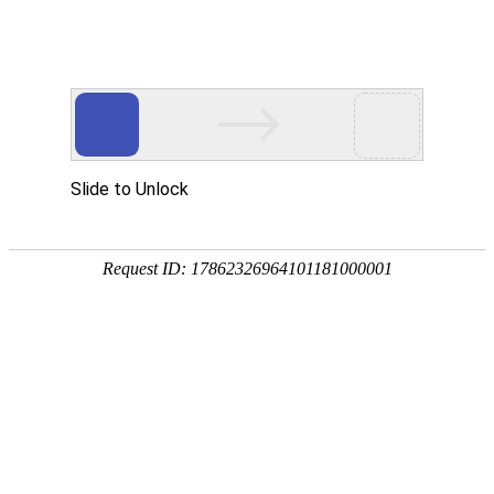
企业全生命周期政策服务专家
专注
政策
培育
策划
申报
省企业服务示范平台
省瞪羚企业
省技术转移示范平台
国家级高新技术企
全国
奖补政策
政策匹配
立项查询
工商代账
14647家
2934家
1287家
锐创社服务企业
深度服务客户
规模以上企业
856家
22家
5000+
高新技术企业
上市企业
每年项目服务量
国家/部委电子商务示范基地
各地区产业政策不同，锐创社可提供专业政策咨询服务