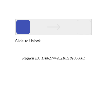
周期政策服务专家
培育
策划
申报
省技术转移示范平台
国家级高新技术企业
承担2项重
账
财税审计
商标服务
软著服务
专利服务
软件服务